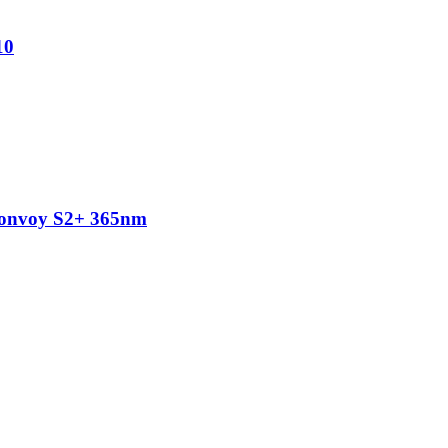
10
onvoy S2+ 365nm