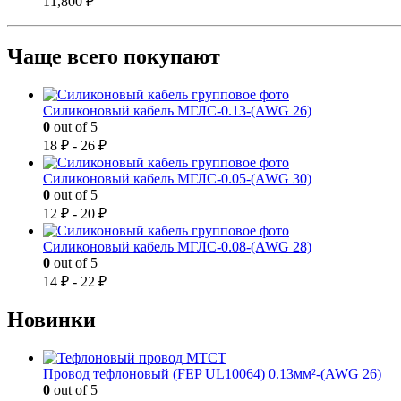
11,800
₽
Чаще всего покупают
Силиконовый кабель МГЛС-0.13-(AWG 26)
0
out of 5
18
₽
-
26
₽
Силиконовый кабель МГЛС-0.05-(AWG 30)
0
out of 5
12
₽
-
20
₽
Силиконовый кабель МГЛС-0.08-(AWG 28)
0
out of 5
14
₽
-
22
₽
Новинки
Провод тефлоновый (FEP UL10064) 0.13мм²-(AWG 26)
0
out of 5